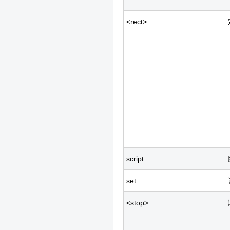
<rect>
script
set
<stop>