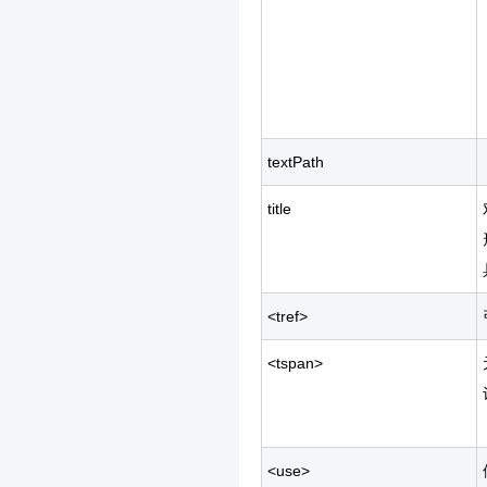
textPath
title
<tref>
<tspan>
<use>