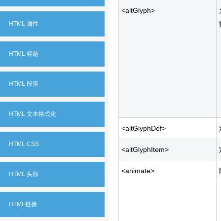
<altGlyph>
HTML 属性
HTML 标题
HTML 段落
HTML 文本格式化
<altGlyphDef>
HTML CSS
<altGlyphItem>
<animate>
HTML 头部
HTML链接