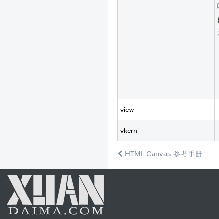
view
vkern
HTML Canvas 参考手册