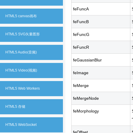
feFuncA
HTML5 canvas画布
feFuncB
HTML5 SVG矢量图形
feFuncG
feFuncR
HTML5 Audio(音频)
feGaussianBlur
HTML5 Video(视频)
feImage
feMerge
HTML5 Web Workers
feMergeNode
HTML5 存储
feMorphology
HTML5 WebSocket
feOffset