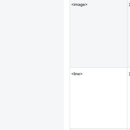
<image>
<line>