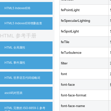
HTML5 IndexedDB
fePointLight
feSpecularLighting
HTML5 IndexedDB增删改查
feSpotLight
HTML 参考手册
feTile
HTML 全局属性
feTurbulence
HTML 事件属性
filter
font
HTML 世界语言代码缩略词
font-face
ascii码对照表
font-face-format
font-face-name
HTML 完整的 ISO-8859-1 参考