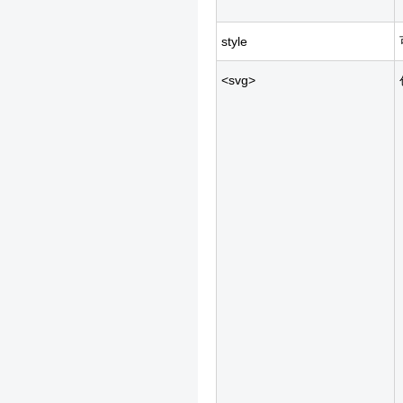
style
<svg>