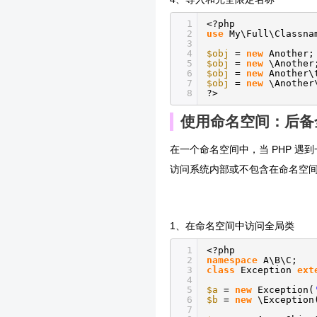
1
<?php
2
use
My\Full\Classn
3
4
$obj
=
new
Another
5
$obj
=
new
\Anothe
6
$obj
=
new
Another
7
$obj
=
new
\Anothe
8
?>
使用命名空间：后备
在一个命名空间中，当 PHP 
访问系统内部或不包含在命名空
1、在命名空间中访问全局类
1
<?php
2
namespace
A\B\C;
3
class
Exception
ext
4
5
$a
=
new
Exception(
6
$b
=
new
\Exception
7