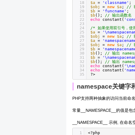
18
$a
=
'classname'
;
19
$obj
=
new
$a
;
// 
20
$b
=
'funcname'
;
21
$b
();
// 输出函数名
22
echo
constant(
'con
23
24
/* 如果使用双引号，使用方法
25
$a
=
'\namespacena
26
$obj
=
new
$a
;
// 
27
$a
=
'namespacenam
28
$obj
=
new
$a
;
// 
29
$b
=
'namespacenam
30
$b
();
// 输出 names
31
$b
=
'\namespacena
32
$b
();
// 输出 names
33
echo
constant(
'\na
34
echo
constant(
'nam
35
?>
namespace关键字
PHP支持两种抽象的访问当前命名空
常量__NAMESPACE__的
__NAMESPACE__ 示例, 在
1
<?php