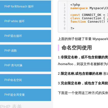
1
<?php
PHP for和foreach 循环
2
namespace
Myspace\
3
4
const
CONNECT_OK = 
5
class
Connection {
PHP while 循环
6
function
Connect()
7
8
?>
PHP退出循环
上面的例子创建了常量 Myspace\CON\
命名空间使用
PHP 函数
1.
非限定名称，或不包含前缀的类
/home/foo，则该文件名被解析为/hom
PHP 类与对象
2.
限定名称,或包含前缀的名称
形式如
PHP命名空间
3.
完全限定名称，或包含了全局
下面是一个使用这三种方式的实
PHP超全局变量
PHP 表单