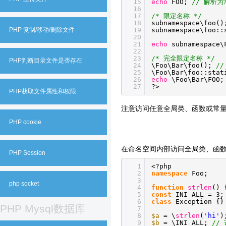
15
echo
FOO;
// 解析为常
16
17
/* 限定名称 */
18
subnamespace\foo(
19
subnamespace\foo:
PHP 复制/移动/删除文件
20
21
echo
subnamespace
22
23
/* 完全限定名称 */
PHP判断目录文件是否存在
24
\Foo\Bar\foo();
//
25
\Foo\Bar\foo::sta
26
echo
\Foo\Bar\FOO
27
?>
PHP获取文件属性和权限
注意访问任意全局类、函数或常量，都可以使
PHP cookie
在命名空间内部访问全局类、函
PHP Session
1
<?php
2
namespace
Foo;
3
php socket
4
function
strlen
() 
5
const
INI_ALL = 3;
6
class
Exception {}
PHP Mysql数据库
7
8
$a
= \
strlen
(
'hi'
)
9
$b
= \INI_ALL;
//