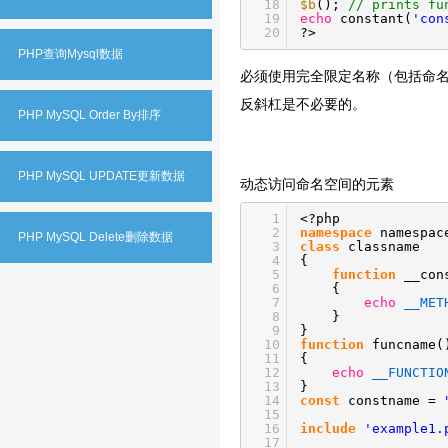
18
$b
();
// prints fu
19
echo
constant(
'con
20
?>
PHP查询Mysql数据
必须使用完全限定名称（包括命
反斜杠是不必要的。
PHP MySQL Order By排序
PHP MySQL UPDATE更新数据
动态访问命名空间的元素
1
<?php
2
namespace
namespac
PHP MySQL Delete删除数据
3
class
classname
4
{
5
function
__con
6
{
7
echo
__MET
8
}
9
}
10
function
funcname(
11
{
12
echo
__FUNCTIO
13
}
14
const
constname =
15
16
include
'example1.
17