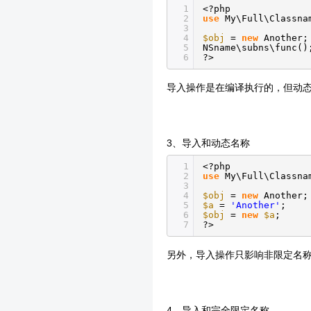
1
<?php
2
use
My\Full\Classn
3
4
$obj
=
new
Another
5
NSname\subns\func(
6
?>
导入操作是在编译执行的，但动
3、导入和动态名称
1
<?php
2
use
My\Full\Classn
3
4
$obj
=
new
Another
5
$a
=
'Another'
;
6
$obj
=
new
$a
7
?>
另外，导入操作只影响非限定名
4、导入和完全限定名称