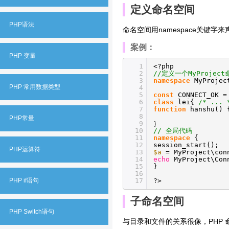
定义命名空间
PHP语法
命名空间用namespace关键字
案例：
PHP 变量
1
<?php
2
//定义一个MyProjec
3
namespace
MyProjec
PHP 常用数据类型
4
5
const
CONNECT_OK =
6
class
lei{
/* ... 
7
function
hanshu()
8
PHP常量
9
｝
10
// 全局代码
11
namespace
{
12
session_start();
PHP运算符
13
$a
= MyProject\con
14
echo
MyProject\Con
15
}
16
PHP if语句
17
?>
子命名空间
PHP Switch语句
与目录和文件的关系很像，PHP