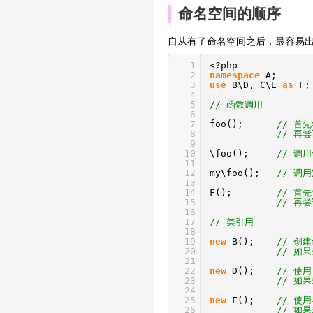
命名空间的顺序
自从有了命名空间之后，最容易
1
<?php
2
namespace
A;
3
use
B\D, C\E
as
F;
4
5
// 函数调用
6
7
foo();
// 首
8
// 再
9
10
\foo();
// 调
11
12
my\foo();
// 调
13
14
F();
// 首
15
// 再
16
17
// 类引用
18
19
new
B();
// 创
20
// 如
21
22
new
D();
// 使
23
// 如
24
25
new
F();
// 使
26
// 如