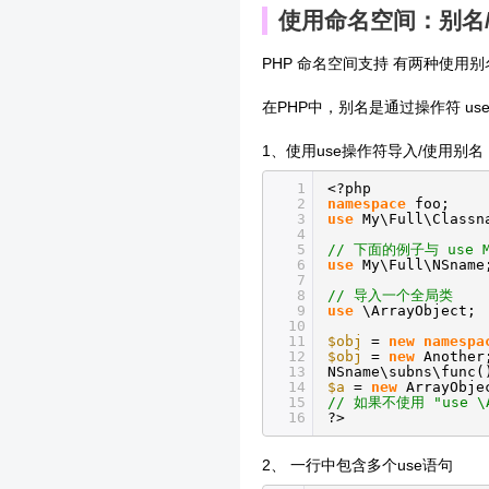
使用命名空间：别名
PHP 命名空间支持 有两种使
在PHP中，别名是通过操作符 u
1、使用use操作符导入/使用别名
1
<?php
2
namespace
foo;
3
use
My\Full\Class
4
5
// 下面的例子与 use My
6
use
My\Full\NSname
7
8
// 导入一个全局类
9
use
\ArrayObject;
10
11
$obj
=
new
namespa
12
$obj
=
new
Anothe
13
NSname\subns\func
14
$a
=
new
ArrayObje
15
// 如果不使用 "use \
16
?>
2、 一行中包含多个use语句