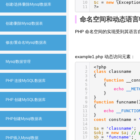
10
$c
=
new
\Exceptio
创建/选择/删除Mysql数据库
11
?>
命名空间和动态语言
创建/删除Mysql数据表
PHP 命名空间的实现受到其语
修改/重命名Mysql数据表
example1.php 动态访问元素：
Mysql数据管理
1
<?php
2
class
classname
3
{
4
function
__con
PHP 连接MySQL数据库
5
{
6
echo
__MET
7
}
8
}
PHP 创建MySQL数据库
9
function
funcname(
10
{
11
echo
__FUNCTIO
12
}
PHP创建Mysql数据表
13
const
constname =
14
15
$a
=
'classname'
;
16
$obj
=
new
$a
;
// 
17
$b
=
'funcname'
;
PHP插入Mysql数据