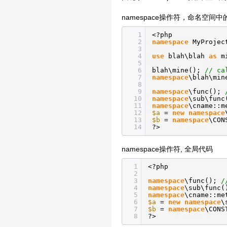
namespace操作符，命名空间中
1
<?php
2
namespace
MyProjec
3
4
use
blah\blah
as
m
5
6
blah\mine();
// ca
7
namespace
\blah\mi
8
9
namespace
\func();
10
namespace
\sub\fun
11
namespace
\cname::
12
$a
=
new
namespace
13
$b
=
namespace
\CON
14
?>
namespace操作符, 全局代码
1
<?php
2
3
namespace
\func();
/
4
namespace
\sub\func
5
namespace
\cname::m
6
$a
=
new
namespace
\
7
$b
=
namespace
\CONS
8
?>