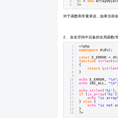
8
$c
=
new
ArrayObje
9
?>
对于函数和常量来说，如果当前命
2、 命名空间中后备的全局函数/
1
<?php
2
namespace
A\B\C;
3
4
const
E_ERROR = 45
5
function
strlen
(
$s
6
{
7
return
\
strlen
8
}
9
10
echo
E_ERROR,
"\n"
11
echo
INI_ALL,
"\n"
12
13
echo
strlen
(
'hi'
)
14
if
(
is_array
(
'hi'
)
15
echo
"is array
16
}
else
{
17
echo
"is not a
18
}
19
?>