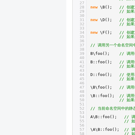
27
28
new
\B();
// 创
29
// 如
30
31
new
\D();
// 创
32
// 如
33
34
new
\F();
// 创
35
// 如
36
37
// 调用另一个命名空
38
39
B\foo();
// 调用
40
41
B::foo();
// 调用
42
// 如
43
44
D::foo();
// 使
45
// 如
46
47
\B\foo();
// 调
48
49
\B::foo();
// 调用
50
// 如
51
52
// 当前命名空间中的静
53
54
A\B::foo();
// 
55
// 
56
57
\A\B::foo();
// 
58
// 