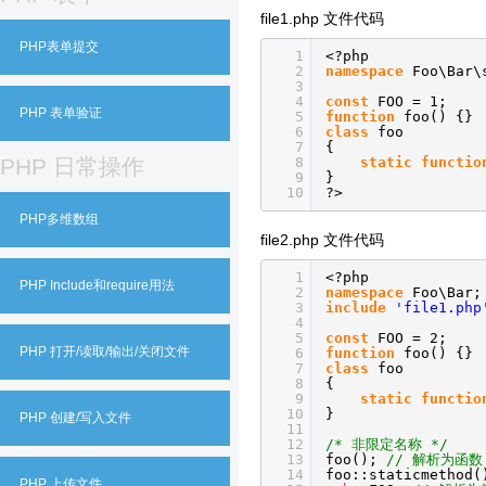
file1.php 文件代码
PHP表单提交
1
<?php
2
namespace
Foo\Bar\
3
4
const
FOO = 1;
PHP 表单验证
5
function
foo() {}
6
class
foo
7
{
8
static
functio
PHP 日常操作
9
}
10
?>
PHP多维数组
file2.php 文件代码
1
<?php
PHP Include和require用法
2
namespace
Foo\Bar;
3
include
'file1.php
4
5
const
FOO = 2;
PHP 打开/读取/输出/关闭文件
6
function
foo() {}
7
class
foo
8
{
9
static
functio
10
}
PHP 创建/写入文件
11
12
/* 非限定名称 */
13
foo();
// 解析为函数 
14
foo::staticmethod
PHP 上传文件