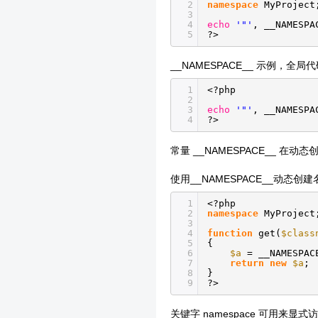
2
namespace
MyProject
3
4
echo
'"'
, __NAMESP
5
?>
__NAMESPACE__ 示例，全局
1
<?php
2
3
echo
'"'
, __NAMESP
4
?>
常量 __NAMESPACE__ 在
使用__NAMESPACE__动态创建
1
<?php
2
namespace
MyProject
3
4
function
get(
$class
5
{
6
$a
= __NAMESPA
7
return
new
$a
;
8
}
9
?>
关键字 namespace 可用来